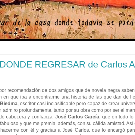
ONDE REGRESAR de Carlos A
 por recomendación de dos amigos que de novela negra sabe
n en que iba a encontrarme una historia de las que dan de ll
 Biedma
, escritor casi inclasificable pero capaz de crear unive
en admiro profundamente, tanto por su obra como por ser el ma
o de cabecera y confianza,
José Carlos García
, que en todo lo
io fabuloso y que me premia, además, con su cálida amistad. As
e hacerme con él y gracias a José Carlos, que lo encargó pa