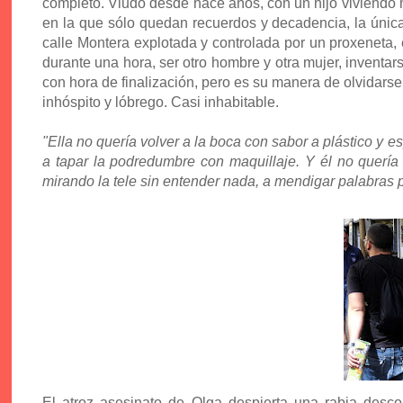
completo. Viudo desde hace años, con un hijo viviendo mu
en la que sólo quedan recuerdos y decadencia, la única 
calle Montera explotada y controlada por un proxeneta, 
durante una hora, ser otro hombre y otra mujer, inventa
con hora de finalización, pero es su manera de olvidars
inhóspito y lóbrego. Casi inhabitable.
"Ella no quería volver a la boca con sabor a plástico y
a tapar la podredumbre con maquillaje. Y él no quería 
mirando la tele sin entender nada, a mendigar palabras p
El atroz asesinato de Olga despierta una rabia des