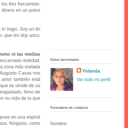
 los tres frecuentan.
l dinero en un polvo
 lo hago. Soy un tío
o, que les doy asco,
ismo ni las medias
Datos personales
descarnada realidad,
la zona más visitada
Yolanda
s Augusto Casas nos
 amor también está
Ver todo mi perfil
 que se olvide de su
desgastado, lleno de
en su vida de la que
Formulario de contacto
ginas en una espiral
rosos. Ninguno, como
Nombre