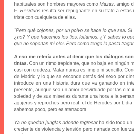
habituales son hombres mayores como
Mazas
, amigo 
El
Residuos
resulta ser repugnante en su trato a estas 
triste con cualquiera de ellas.
"Pero qué cojones, por un polvo se hace lo que sea. Si
¿no? Y qué hacemos los tíos, follamos. ¿Y sabes lo que
que no soportan mi olor. Pero como tengo la pasta tragan
A eso me refería antes al decir que los diálogos so
tintas
. Con un ritmo trepidante, que no baja en ningún 
casi con crudeza. Matar nunca es limpio ni sencillo. C
de Madrid y lo que se esconde detrás del sexo por din
introduce en una historia dura que va ganando en in
presente, aunque sea un amor desvirtuado por las circun
soledad y de sus miserias durante una hora a la semana
agujeros y reproches pero real; el de Herodes por Lidia
sabemos poco, pero es aterradora.
Ya no quedan junglas adonde regresar
ha sido todo un 
creciente de violencia y tensión pero narrada con fuer