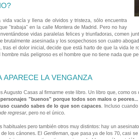
NO?
 vida vacía y llena de olvidos y tristeza, sólo encuentra
 que "trabaja" en la calle Montera de Madrid. Pero no hay
nventándose vidas paralelas felices y triunfadoras, comen jun
ce brutalmente asesinada y los sospechosos son cuatro abogad
 tras el dolor inicial, decide que está harto de que la vida le
l hombre más peligroso es el hombre que no tiene nada que pe
A APARECE LA VENGANZA
s Augusto Casas al firmarme este libro. Un libro que, como os d
 personajes "buenos" porque todos son malos o peores...
cluso cuando sabes de lo que son capaces
. Incluso cuando 
de regresar
, pero no el único.
habituales pero también otros muy distintos: hay un asesinato
o de los cánones. El
Gentleman
, que pasa ya de los 70, casi 