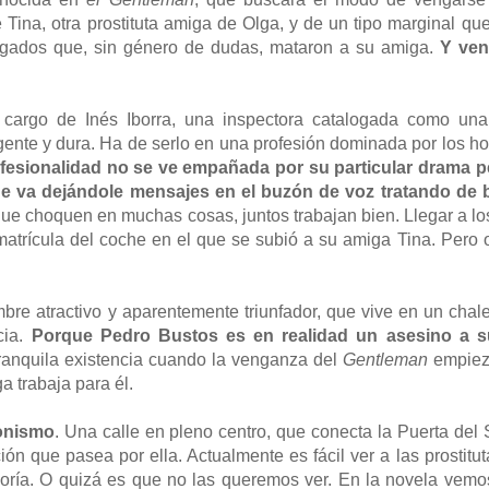
 Tina, otra prostituta amiga de Olga, y de un tipo marginal q
abogados que, sin género de dudas, mataron a su amiga.
Y ven
a cargo de Inés Iborra, una inspectora catalogada como una
gente y dura. Ha de serlo en una profesión dominada por los 
fesionalidad no se ve empañada por su particular drama p
 que va dejándole mensajes en el buzón de voz tratando de
ue choquen en muchas cosas, juntos trabajan bien. Llegar a lo
atrícula del coche en el que se subió a su amiga Tina. Pero 
re atractivo y aparentemente triunfador, que vive en un chale
cia.
Porque Pedro Bustos es en realidad un asesino a s
 tranquila existencia cuando la venganza del
Gentleman
empieza
 trabaja para él.
gonismo
. Una calle en pleno centro, que conecta la Puerta del 
ón que pasea por ella. Actualmente es fácil ver a las prostitut
yoría. O quizá es que no las queremos ver. En la novela vemo