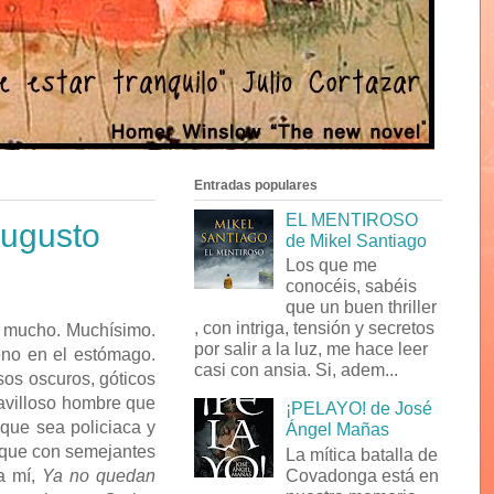
Entradas populares
EL MENTIROSO
ugusto
de Mikel Santiago
Los que me
conocéis, sabéis
que un buen thriller
, con intriga, tensión y secretos
n mucho. Muchísimo.
por salir a la luz, me hace leer
eno en el estómago.
casi con ansia. Si, adem...
rsos oscuros, góticos
ravilloso hombre que
¡PELAYO! de José
 que sea policiaca y
Ángel Mañas
í que con semejantes
La mítica batalla de
Covadonga está en
ra mí,
Ya no quedan