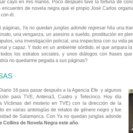
sar
cayó en mis manos. Poco después tuve la fortuna de conoc
 encuentro de novela negra que el propio José Carlos organi
con él.
6 páginas,
Ya no quedan junglas adonde regresar
hila una tra
nato, una venganza, un asesino a sueldo, prostitución en ple
úpulos, una investigación policial, una inspectora con su vida 
nal y capaz. Y todo en un ambiente sórdido, el que ampara la 
 todos los estratos sociales, y unos diálogos con frases q
dría no quedarme pegada a sus páginas?
SAS
n Diario 16 para pasar después a la Agencia Efe y algunos
gación para TVE, Antena3, Cuatro y Telecinco. Hoy día
a Víctimas del misterio en TVE) con la dirección de la
do en varias antologías de relatos de género negro y fue
versidad de Salamanca. Con Ya no quedan junglas adonde
e Collins de Novela Negra este año.