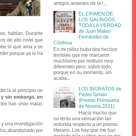
amigos amantes de la l...
EL CRIMEN DE
LOS GALINDOS.
TODA LA VERDAD
de Juan Mateo
tos, hablan. Durante
Fernández de
os de alto nivel que
Córdova
 robe lo que ama y se
En mi niñez hubo dos hechos
rder porque ya lo ha
terribles que me marcaron
muchísimo por motivos muy
diferentes pero, sobre todo,
porque en su momento, sin
acaba...
LOS INGRATOS de
ecía al principio no
Pedro Simón
 y sin embargo, en
(Premio Primavera
los has visto matar.
de Novela 2021)
Hacía mucho que
no tenía una sensación tan
 y una investigación
redonda respecto a un premio
literario. Los hay que me han
se ha abandonado por
gustado más y otros que no me