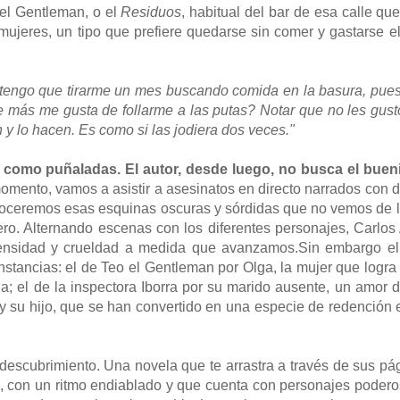
del Gentleman, o el
Residuos
, habitual del bar de esa calle que
mujeres, un tipo que prefiere quedarse sin comer y gastarse e
 tengo que tirarme un mes buscando comida en la basura, pues
 más me gusta de follarme a las putas? Notar que no les gust
 y lo hacen. Es como si las jodiera dos veces."
n como puñaladas. El autor, desde luego, no busca el buen
momento, vamos a asistir a asesinatos en directo narrados con 
onoceremos esas esquinas oscuras y sórdidas que no vemos de 
ero. Alternando escenas con los diferentes personajes, Carlo
tensidad y crueldad a medida que avanzamos.Sin embargo el
stancias: el de Teo el Gentleman por Olga, la mujer que logra
; el de la inspectora Iborra por su marido ausente, un amor 
 y su hijo, que se han convertido en una especie de redención 
descubrimiento. Una novela que te arrastra a través de sus pá
za, con un ritmo endiablado y que cuenta con personajes pode