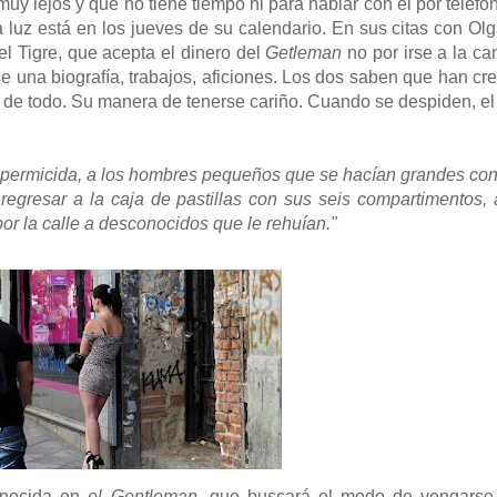
y lejos y que no tiene tiempo ni para hablar con él por teléfon
luz está en los jueves de su calendario. En sus citas con Olga,
el Tigre, que acepta el dinero del
Getleman
no por irse a la ca
rse una biografía, trabajos, aficiones. Los dos saben que han c
e de todo. Su manera de tenerse cariño. Cuando se despiden, e
 espermicida, a los hombres pequeños que se hacían grandes con 
regresar a la caja de pastillas con sus seis compartimentos,
or la calle a desconocidos que le rehuían."
conocida en
el Gentleman
, que buscará el modo de vengarse