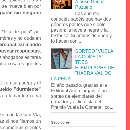
Alonso García-
ue se mueve bien por
Pozuelo
garse sin ninguna
Los que me
conocéis sabéis que hay dos
géneros por los que siento
pasión: la novela negra y la
 "hija de puta" por
histórica. Si ambas de unen y
hombres y no duda en
lo hacen con...
ersonal: su marido
 buscar respuestas
.
SORTEO "VUELA
LA COMETA":
s abogados es tarea
TRES
otra cosa es que los
EJEMPLARES DE
"HABRÁ VALIDO
LA PENA"
t con su pareja y el
El año pasado, gracias a la
ueldo "durmiente"
Editorial Arola, organicé un
 a tomar forma, ya
sorteo de ejemplares del
ganador y el finalista del I
Premio Vuela la Cometa , co...
Sol con la Gran Vía,
as si nos fijamos un
Seguidores
s como sus clientes