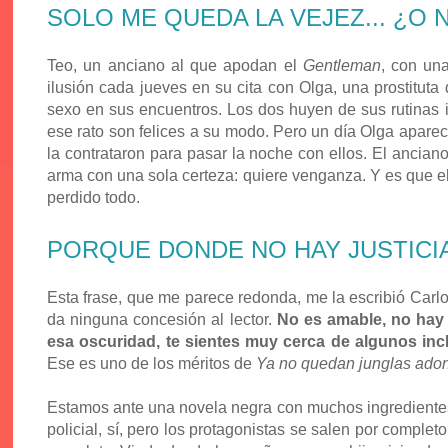
SOLO ME QUEDA LA VEJEZ... ¿O 
Teo, un anciano al que apodan el
Gentleman
, con una
ilusión cada jueves en su cita con Olga, una prostituta
sexo en sus encuentros. Los dos huyen de sus rutinas i
ese rato son felices a su modo. Pero un día Olga apare
la contrataron para pasar la noche con ellos. El anciano,
arma con una sola certeza: quiere venganza. Y es que e
perdido todo.
PORQUE DONDE NO HAY JUSTICI
Esta frase, que me parece redonda, me la escribió Carlo
da ninguna concesión al lector.
No es amable, no hay
esa oscuridad, te sientes muy cerca de algunos in
Ese es uno de los méritos de
Ya no quedan junglas adon
Estamos ante una novela negra con muchos ingredientes 
policial, sí, pero los protagonistas se salen por complet