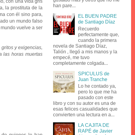
o, con una vida gris
han pare...
 la prostituta de la
ma con él sino para,
EL BUEN PADRE
reado un mundo falso
de Santiago Díaz
l mundo vuelve a ser
Recuerdo
perfectamente que,
cuando la primera
novela de Santiago Díaz,
gritos y exigencias,
Talión , llegó a mis manos y la
 a las horas muertas
empecé, me tuvo
completamente colgada...
SPICULUS de
Juan Tranche
Lo he contado ya,
pero lo que me ha
pasado con este
libro y con su autor es una de
esas felices casualidades que
convierten una lectura en a...
LA CAJITA DE
RAPÉ de Javier
 de quienes le han