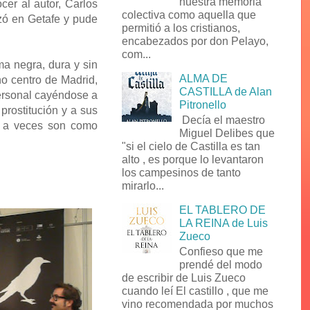
nuestra memoria
er al autor, Carlos
colectiva como aquella que
zó en Getafe y pude
permitió a los cristianos,
encabezados por don Pelayo,
com...
ma negra, dura y sin
ALMA DE
no centro de Madrid,
CASTILLA de Alan
personal cayéndose a
Pitronello
prostitución y a sus
Decía el maestro
ue a veces son como
Miguel Delibes que
"si el cielo de Castilla es tan
alto , es porque lo levantaron
los campesinos de tanto
mirarlo...
EL TABLERO DE
LA REINA de Luis
Zueco
Confieso que me
prendé del modo
de escribir de Luis Zueco
cuando leí El castillo , que me
vino recomendada por muchos